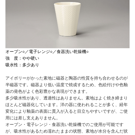
オーブン○／電子レンジ○／食器洗い乾燥機○
強 度：やや硬い
吸水性：多少あり
アイボリーがかった素地に磁器と陶器の性質を持ち合わせるのが
半磁器です。磁器より低い温度で焼成するため、色絵付けや色釉
薬の発色がよく色彩豊かな表現ができます。
多少吸水性があり、透過性はありません。素地はよく焼き締まり
ほとんど磁器化しています。洋の器に使われることが多く、経年
変化により釉薬の表面に貫入が入ると目立ちやすいですが、ご使
用には差し支えありません。
オーブン・電子レンジ・食器洗い乾燥機でのご使用が可能です
が、吸水性があるため濡れたままの状態、素地が水分を含んだ状