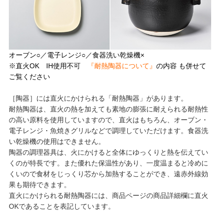
オーブン○／電子レンジ○／食器洗い乾燥機×
※直火OK IH使用不可
『耐熱陶器について』
の内容 も併せて
ご覧ください
［陶器］には直火にかけられる「耐熱陶器」があります。
耐熱陶器は、直火の熱を加えても素地の膨張に耐えられる耐熱性
の高い原料を使用していますので、直火はもちろん、オーブン・
電子レンジ・魚焼きグリルなどで調理していただけます。食器洗
い乾燥機の使用はできません。
陶器の調理器具は、火にかけると全体にゆっくりと熱を伝えてい
くのが特長です。また優れた保温性があり、一度温まると冷めに
くいので食材をじっくり芯から加熱することができ、遠赤外線効
果も期待できます。
直火にかけられる耐熱陶器には、商品ページの商品詳細欄に直火
OKであることを表記しています。