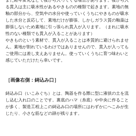
また経年変化などで後から入ってくる場合があります。後から入
る貫入は主に吸水性があるやきものの種類で起きます。素地の無
釉の部分から、空気中の水分や使っていくうちにやきものが吸水
した水分と反応して、素地だけが膨張、しかしガラス質の釉薬は
膨張しないため素地に引っ張られ貫入が入ります。（まれに吸水
性のない種類でも貫入が入ることがあります）
やきものという素材で、貫入が入ることは本質的に避けられませ
ん。素地が割れているわけではありませんので、貫入が入っても
ご使用には差し支えありません。使っていくうちに育つ味わいと
感じていただけたら幸いです。
［画像右側：鋳込み口］
鋳込み口（いこみぐち）とは、陶器を作る際に型に液状の土を流
し込む入れ口のことです。裏底のハマ（糸底）や中央に作ること
が多く、製造工程上この鋳込み口の場所にはわずかにへこみが生
じたり、小さな筋などの跡が残ります。