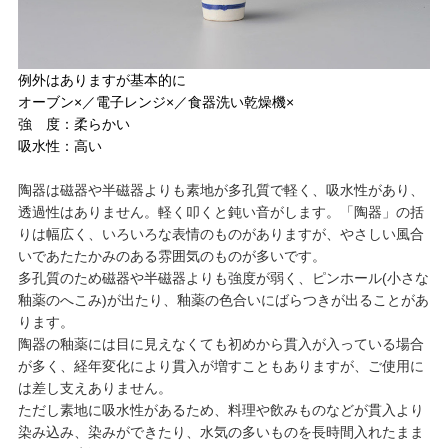
例外はありますが基本的に
オーブン×／電子レンジ×／食器洗い乾燥機×
強 度：柔らかい
吸水性：高い
陶器は磁器や半磁器よりも素地が多孔質で軽く、吸水性があり、
透過性はありません。軽く叩くと鈍い音がします。「陶器」の括
りは幅広く、いろいろな表情のものがありますが、やさしい風合
いであたたかみのある雰囲気のものが多いです。
多孔質のため磁器や半磁器よりも強度が弱く、ピンホール(小さな
釉薬のへこみ)が出たり、釉薬の色合いにばらつきが出ることがあ
ります。
陶器の釉薬には目に見えなくても初めから貫入が入っている場合
が多く、経年変化により貫入が増すこともありますが、ご使用に
は差し支えありません。
ただし素地に吸水性があるため、料理や飲みものなどが貫入より
染み込み、染みができたり、水気の多いものを長時間入れたまま